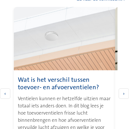
Wat is het verschil tussen
Het
toevoer‑ en afvoerventielen?
in 
‹
›
Ventielen kunnen er hetzelfde uitzien maar
CO₂‑
totaal iets anders doen. In dit blog lees je
huis
hoe toevoerventielen frisse lucht
luch
binnenbrengen en hoe afvoerventielen
niet 
vervuilde lucht afzuigen en welke je voor
en k