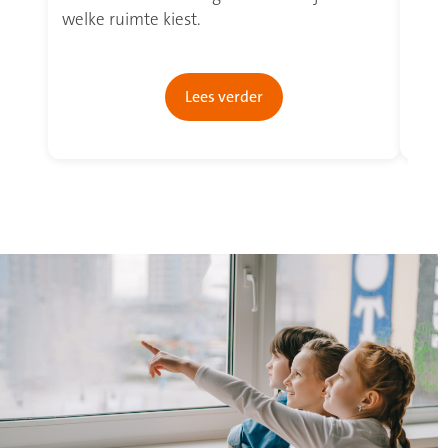
welke ruimte kiest.
en s
hoe 
Lees verder